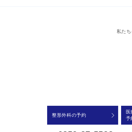
私たち
医
整形外科の予約
予